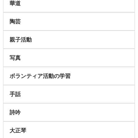
華道
陶芸
親子活動
写真
ボランティア活動の学習
手話
詩吟
大正琴